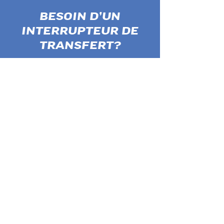
BESOIN D’UN
INTERRUPTEUR DE
TRANSFERT?
Nous offrons des services
d’installation rapides et efficaces
d’interrupteurs de transfert adaptés
à vos besoins.
CONTACTEZ-NOUS
RENSEIGNEMENTS GÉNÉRAUX
Paramount Power Systems
Siège social :